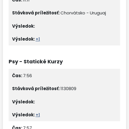
Chorvátsko - Uruguaj
+1
Psy - Statické Kurzy
7:56
1130809
+1
7:57