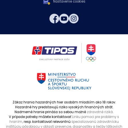
Nastavenie cookies
Zákaz hrania hazardných hier osobám mladším ako 18 rokov.
Hazardné hry predstavujú riziko vysokých finančných strát.
Nadmerné hranie prináša so sebou možné
zdravotné riziká.
V prípade potreby môžete kontaktovať
Linku pomoci pre problémy s
hraním,
resp. kontaktovať relevantnú
špecializovanú zdravotnícku
inštitúciu pôsobiacu v oblasti prevencie, diagnostiky a liečby látkových