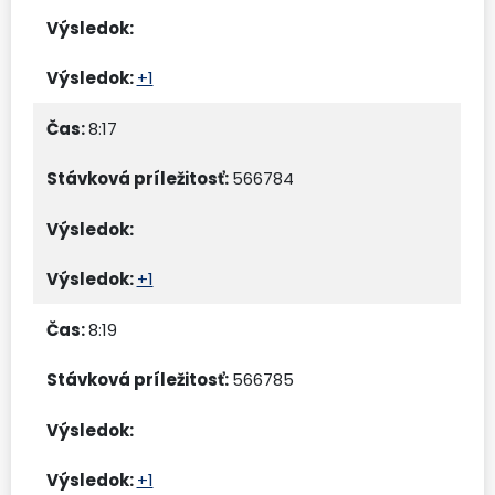
+1
8:17
566784
+1
8:19
566785
+1