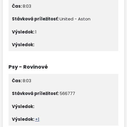
8:03
United - Aston
1
Psy - Rovinové
8:03
566777
+1