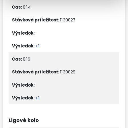
8:14
1130827
+1
8:16
1130829
+1
Ligové kolo