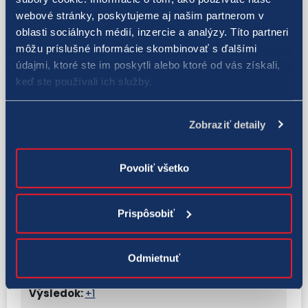
webové stránky, poskytujeme aj našim partnerom v
oblasti sociálnych médií, inzercie a analýzy. Títo partneri
+1
môžu príslušné informácie skombinovať s ďalšími
údajmi, ktoré ste im poskytli alebo ktoré od vás získali,
8:11
keď ste používali ich služby.
1130824
Zobraziť detaily
+1
Povoliť všetko
8:12
Prispôsobiť
1130825
Odmietnuť
+1