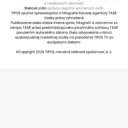
a nelátkových závislostí.
Webové sídlo
správcu registra vylúčených osôb.
TIPOS využíva spravodajstvo a fotografie tlačovej agentúry TASR.
Všetky práva vyhradené.
Publikovanie alebo ďalšie šírenie správ, fotografií a záznamov zo
zdrojov TASR je bez predchádzajúceho písomného súhlasu TASR
porušením autorského zákona. Diela odvysielané v rámci
audiovizuálnej mediálnej služby na požiadanie TIPOS TV sú
európskymi dielami.
©Copyright 2026 TIPOS, národná lotériová spoločnosť, a. s.