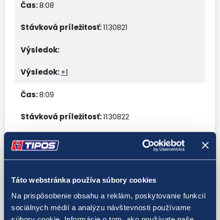
8:08
1130821
+1
8:09
1130822
+1
Táto webstránka používa súbory cookies
8:10
Na prispôsobenie obsahu a reklám, poskytovanie funkcií
1130823
sociálnych médií a analýzu návštevnosti používame
súbory cookie. Informácie o tom, ako používate naše